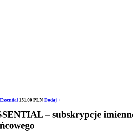
ssential
151.00 PLN
Dodaj +
NTIAL – subskrypcje imienn
ońcowego