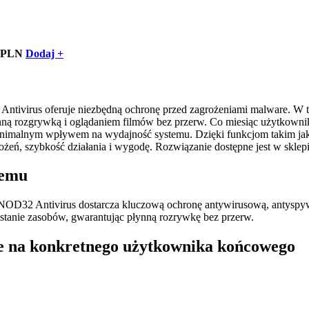
0 PLN
Dodaj +
virus oferuje niezbędną ochronę przed zagrożeniami malware. W tr
nną rozgrywką i oglądaniem filmów bez przerw. Co miesiąc użytkowni
 minimalnym wpływem na wydajność systemu. Dzięki funkcjom takim ja
eń, szybkość działania i wygodę. Rozwiązanie dostępne jest w sklep
temu
D32 Antivirus dostarcza kluczową ochronę antywirusową, antyspyw
tanie zasobów, gwarantując płynną rozrywkę bez przerw.
e na konkretnego użytkownika końcowego