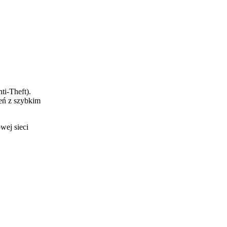
ti-Theft).
eń z szybkim
wej sieci