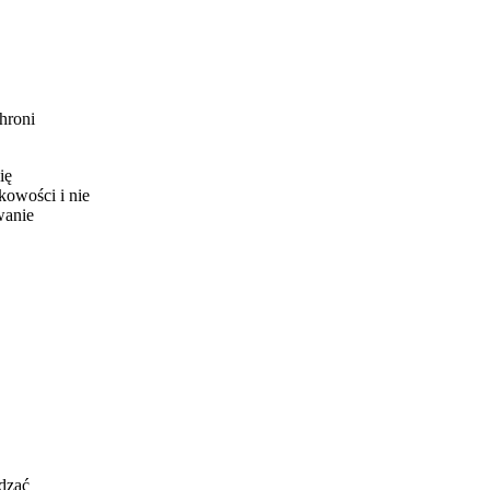
hroni
ię
kowości i nie
wanie
dzać