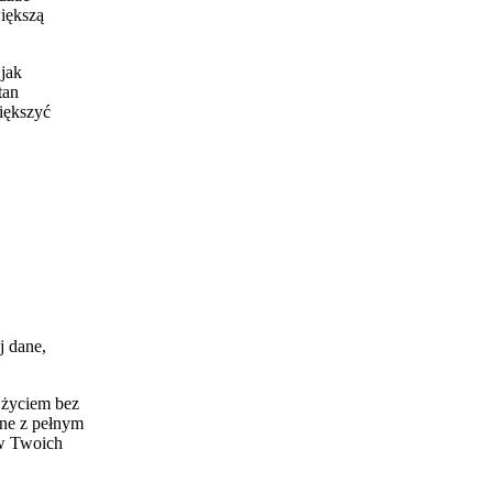
większą
jak
tan
większyć
j dane,
 życiem bez
ine z pełnym
 w Twoich