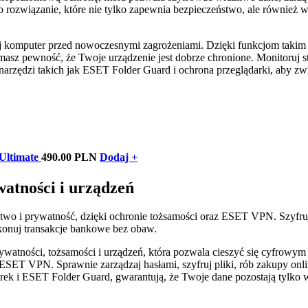
To rozwiązanie, które nie tylko zapewnia bezpieczeństwo, ale również 
 komputer przed nowoczesnymi zagrożeniami. Dzięki funkcjom takim 
 masz pewność, że Twoje urządzenie jest dobrze chronione. Monitoruj s
 z narzędzi takich jak ESET Folder Guard i ochrona przeglądarki, aby z
ltimate
490.00 PLN
Dodaj +
watności i urządzeń
two i prywatność, dzięki ochronie tożsamości oraz ESET VPN. Szyfru
wykonuj transakcje bankowe bez obaw.
watności, tożsamości i urządzeń, która pozwala cieszyć się cyfrowym
 ESET VPN. Sprawnie zarządzaj hasłami, szyfruj pliki, rób zakupy onl
rek i ESET Folder Guard, gwarantują, że Twoje dane pozostają tylko