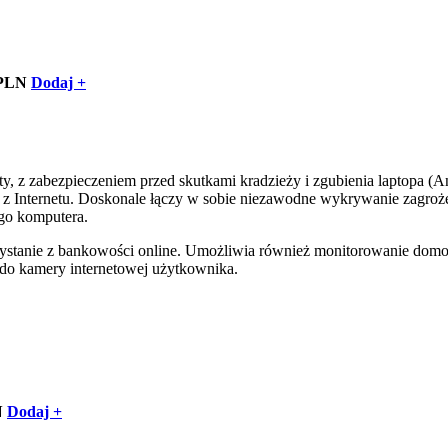
 PLN
Dodaj +
y, z zabezpieczeniem przed skutkami kradzieży i zgubienia laptopa (An
 z Internetu. Doskonale łączy w sobie niezawodne wykrywanie zagroż
go komputera.
zystanie z bankowości online. Umożliwia również monitorowanie domo
 do kamery internetowej użytkownika.
N
Dodaj +