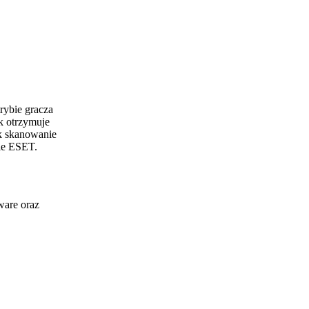
ybie gracza
k otrzymuje
k skanowanie
ie ESET.
are oraz