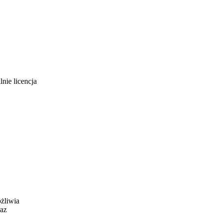
nie licencja
żliwia
raz