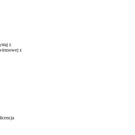
staj z
wirusowej z
licencja