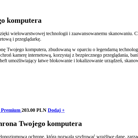
go komputera
zięki wielowarstwowej technologii i zaawansowanemu skanowaniu. C
netową i przeglądarkę.
ę Twojego komputera, zbudowaną w oparciu o legendarną technolog
hroń kamerę internetową, korzystaj z bezpiecznego przeglądania, ban
eft umożliwiający łatwe blokowanie i lokalizowanie urządzeń, skano
 Premium
203.00 PLN
Dodaj +
chrona Twojego komputera
lopoziomową ochronę, która pozwala szyfrować wrażliwe dane, zarzą